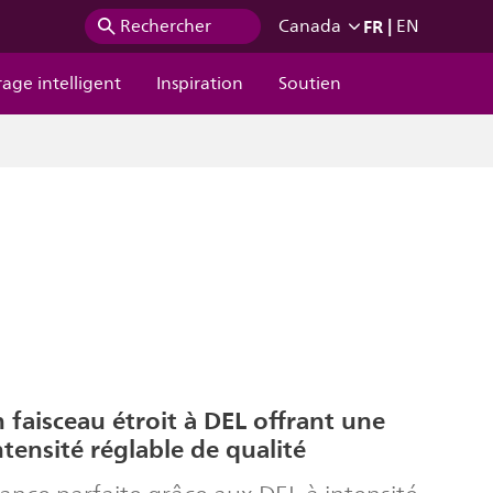
FR
|
Rechercher
Canada
EN
rage intelligent
Inspiration
Soutien
n faisceau étroit à DEL offrant une
ntensité réglable de qualité