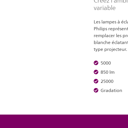
Créez l’ambi
variable
Les lampes à écl
Philips représe
remplacer les pr
blanche éclatant
type projecteur.
5000
850 lm
25000
Gradation