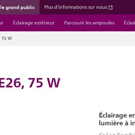
 le grand public
Plus d’informations sur nous
ur
Éclairage extérieur
Parcourir les ampoules
Éclai
, 75 W
 E26, 75 W
Éclairage e
lumière à i