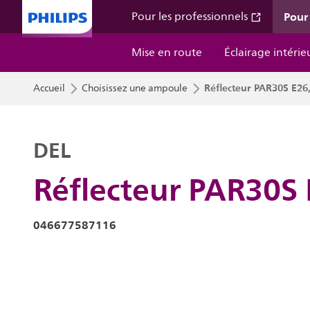
Pour
Pour les professionnels
Mise en route
Éclairage intérie
Réflecteur PAR30S E26
Accueil
Choisissez une ampoule
DEL
Réflecteur PAR30S
046677587116