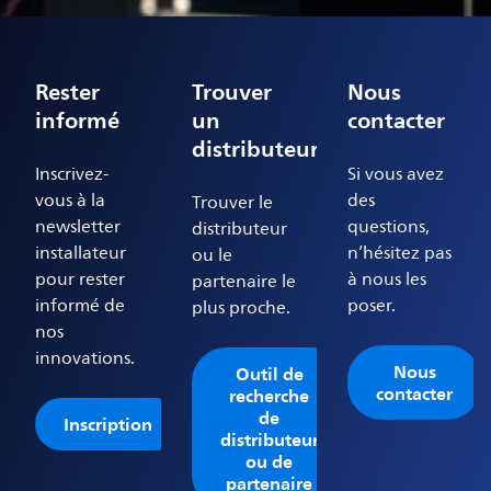
Rester
Trouver
Nous
informé
un
contacter
distributeur
Inscrivez-
Si vous avez
vous à la
des
Trouver le
newsletter
questions,
distributeur
installateur
n’hésitez pas
ou le
pour rester
à nous les
partenaire le
informé de
poser.
plus proche.
nos
innovations.
Nous
Outil de
contacter
recherche
de
Inscription
distributeur
ou de
partenaire