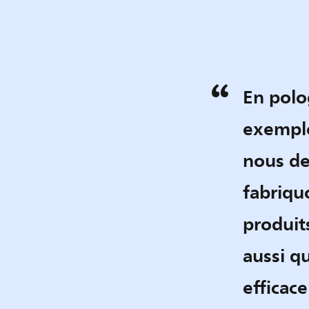
En polo
exemple
nous de
fabriqu
produit
aussi q
efficace