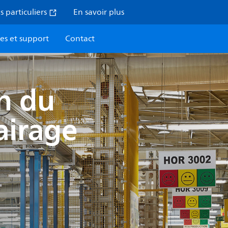
s particuliers
En savoir plus
ces et support
Contact
n du
airage